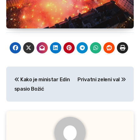
Post
Kako je ministar Edin
Privatni zeleni val
navigation
spasio Božić