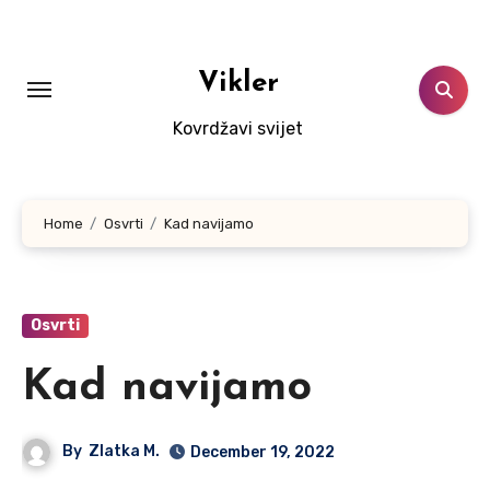
Skip
to
content
Vikler
Kovrdžavi svijet
Home
Osvrti
Kad navijamo
Osvrti
Kad navijamo
By
Zlatka M.
December 19, 2022