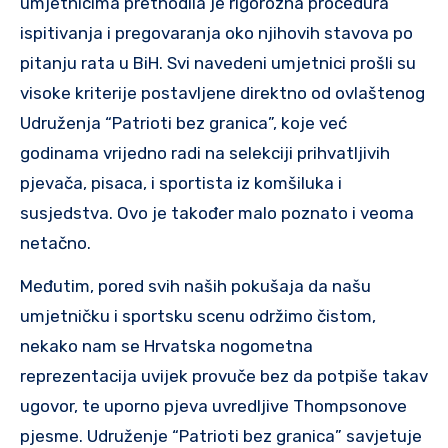
umjetnicima prethodila je rigorozna procedura
ispitivanja i pregovaranja oko njihovih stavova po
pitanju rata u BiH. Svi navedeni umjetnici prošli su
visoke kriterije postavljene direktno od ovlaštenog
Udruženja “Patrioti bez granica”, koje već
godinama vrijedno radi na selekciji prihvatljivih
pjevača, pisaca, i sportista iz komšiluka i
susjedstva. Ovo je također malo poznato i veoma
netačno.
Međutim, pored svih naših pokušaja da našu
umjetničku i sportsku scenu održimo čistom,
nekako nam se Hrvatska nogometna
reprezentacija uvijek provuče bez da potpiše takav
ugovor, te uporno pjeva uvredljive Thompsonove
pjesme. Udruženje “Patrioti bez granica” savjetuje