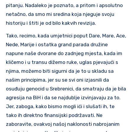
pitanju. Nadaleko je poznato, a pritom i apsolutno
netačno, da smo mi sredina koja njeguje svoju
historiju i štiti je od bilo kakvih revizija.
Tako, recimo, kada umjetnici poput Dare, Mare, Ace,
Nede, Marije i ostatka grand parada družine
napune naše dvorane do zadnjeg mjesta, kada im
kličemo i u transu dižemo ruke, uglas pjevajući s
njima, možemo biti sigurni da je to u skladu sa
našim principima, jer su se svi oni izjasnili da
osuđuju genocid u Srebrenici, da smatraju da je bila
agresija na BiH i da se najdublje izvinjavaju za to.
Jer, zaboga, kako bismo mogli ići i slušati ih, te
tako ih direktno finansijski podržavati. Ne
zaboravite, ovakvoj našoj naklonosti nabrojanim