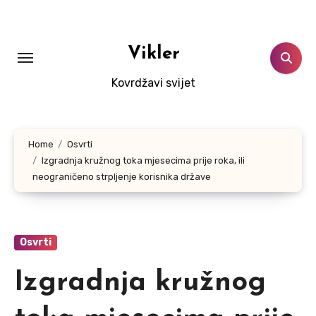
Skip
to
content
Vikler
Kovrdžavi svijet
Home
Osvrti
Izgradnja kružnog toka mjesecima prije roka, ili
neograničeno strpljenje korisnika države
Osvrti
Izgradnja kružnog