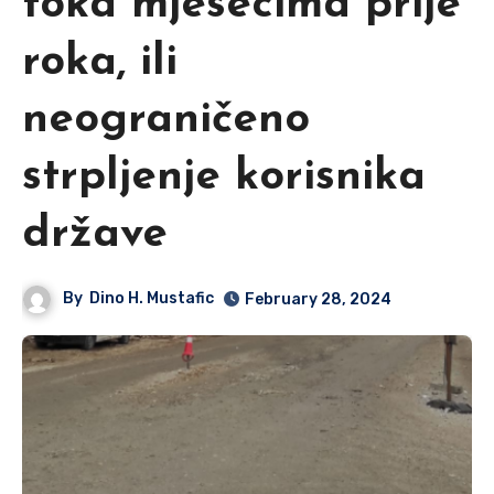
toka mjesecima prije
roka, ili
neograničeno
strpljenje korisnika
države
By
Dino H. Mustafic
February 28, 2024