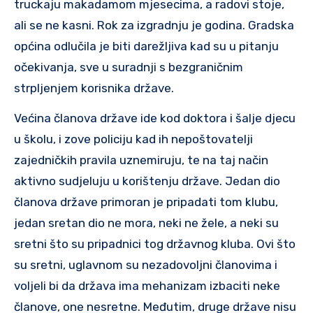
truckaju makadamom mjesecima, a radovi stoje,
ali se ne kasni. Rok za izgradnju je godina. Gradska
općina odlučila je biti darežljiva kad su u pitanju
očekivanja, sve u suradnji s bezgraničnim
strpljenjem korisnika države.
Većina članova države ide kod doktora i šalje djecu
u školu, i zove policiju kad ih nepoštovatelji
zajedničkih pravila uznemiruju, te na taj način
aktivno sudjeluju u korištenju države. Jedan dio
članova države primoran je pripadati tom klubu,
jedan sretan dio ne mora, neki ne žele, a neki su
sretni što su pripadnici tog državnog kluba. Ovi što
su sretni, uglavnom su nezadovoljni članovima i
voljeli bi da država ima mehanizam izbaciti neke
članove, one nesretne. Međutim, druge države nisu