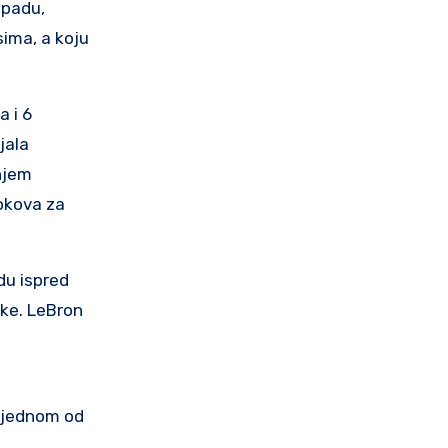
apadu,
sima, a koju
 i 6
jala
enjem
kokova za
du ispred
ike. LeBron
u jednom od