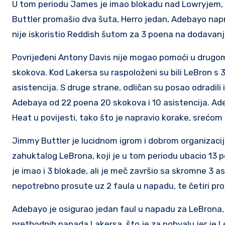
U tom periodu James je imao blokadu nad Lowryjem, d
Buttler promašio dva šuta, Herro jedan, Adebayo naprav
nije iskoristio Reddish šutom za 3 poena na dodavanj
Povrijeđeni Antony Davis nije mogao pomoći u drugom
skokova. Kod Lakersa su raspoloženi su bili LeBron s 
asistencija. S druge strane, odličan su posao odradil
Adebaya od 22 poena 20 skokova i 10 asistencija. Ade
Heat u povijesti, tako što je napravio korake, srećom 
Jimmy Buttler je lucidnom igrom i dobrom organizaci
zahuktalog LeBrona, koji je u tom periodu ubacio 13 p
je imao i 3 blokade, ali je meč završio sa skromne 3 as
nepotrebno prosute uz 2 faula u napadu, te četiri pr
Adebayo je osigurao jedan faul u napadu za LeBrona, al
prethodnih napada Lakersa, što je za pohvalu jer je L