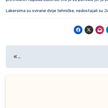
Lakersima su svirane dvije tehničke, nedostajali su J
Post
…
navigation