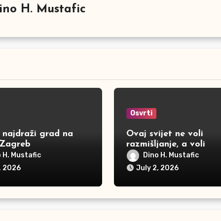
ino H. Mustafic
Osvrti
 najdraži grad na
Ovaj svijet ne voli
 Zagreb
razmišljanje, a voli
bogomdanost
 H. Mustafic
Dino H. Mustafic
, 2026
July 2, 2026