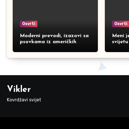
Osvrti
Osvrti
Moderni prevodi, izazovi sa
Meni j
psovkama iz američkih
svijet
filmova
Vikler
Kovrdžavi svijet