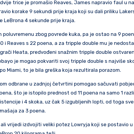
vije trice je promašio Reaves, James napravio faul u n
io korake 9 sekundi prije kraja koji su dali priliku Laker
e LeBrona 4 sekunde prije kraja.
 poluvremenu zbog povrede kuka, pa je ostao na 9 poena
30 i Reaves s 22 poena, a za tripple double mu je nedosta
i igrači Heata, predvođeni snažnim tripple double ostvar
bayo je mogao pokvariti svoj tripple double s najviše s
po Miami, to je bila greška koja rezultirala porazom.
jom odbrane u zadnjoj četvrtini pomogao sačuvati pobje
oena, što je istopilo prednost od 11 poena na samo 1 razl
istencije i 4 skoka, uz čak 5 izgubljenih lopti, od toga sve
omašaja za 3 poena.
i vrijedi izdvojiti veliki potez Lowryja koji se postavio 
eBron 20 kilograma teži.