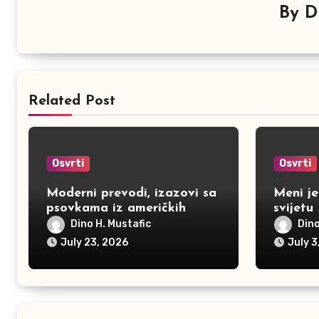
By
D
Related Post
Osvrti
Osvrti
Moderni prevodi, izazovi sa
Meni je
psovkama iz američkih
svijetu
filmova
Dino H. Mustafic
Dino
July 23, 2026
July 3