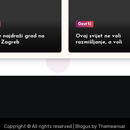
Osvrti
e najdraži grad na
Ovaj svijet ne voli
u Zagreb
razmišljanje, a voli
bogomdanost
Copyright © All rights reserved
|
Blogus
by
Themeansar
.