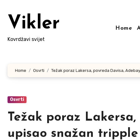
Skip
to
Vikler
content
Home
Kovrdžavi svijet
Home
Osvrti
Težak poraz Lakersa, povreda Davisa, Adebayo
Osvrti
Težak poraz Lakersa,
upisao snažan tripple