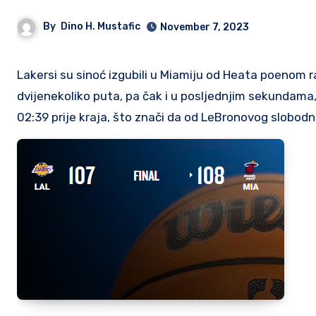
By
Dino H. Mustafic
November 7, 2023
Lakersi su sinoć izgubili u Miamiju od Heata poenom razlike, a imali su priliku preokrenuti rezultat u posljednje
dvijenekoliko puta, pa čak i u posljednjim sekundama, 
02:39 prije kraja, što znači da od LeBronovog slobod