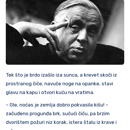
Tek što je brdo izašlo iza sunca, a krevet skoči iz
prostranog čiče, navuče noge na opanke, stavi
glavu na kapu i otvori kuću na vratima.
– Gle, noćas je zemlja dobro pokvasila kišu! –
začuđeno progunđa brk, sučući čiču, pa brzim
dvorištem požuri niz korak, istera štalu iz krave i