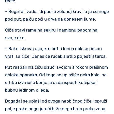
reče:
– Rogata livado, idi pasi u zelenoj kravi, a ja ću noge
pod put, pa ću poći u drva da donesem šume.
Čiča stavi rame na sekiru i namignu babom na
svoje oko.
– Bako, skuvaj u jajetu četiri lonca dok se posao
vrati sa čiče. Danas će ručak slatko pojesti starca.
Put raspali niz čiču dižući svojom širokom prašinom
oblake opanaka. Od toga se uplašiše neka kola, pa
u trku izvrnuše konje, a uzda ispusti kočijaša i
bubnu ledinom o leđa.
Događaj se uplaši od ovoga neobičnog čiče i opruži
polje preko nogu jureći brže nego brdo preko zeca.