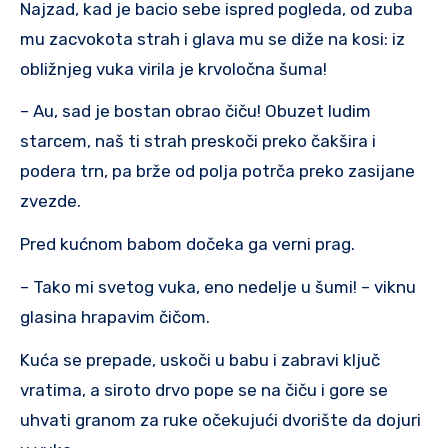
Najzad, kad je bacio sebe ispred pogleda, od zuba
mu zacvokota strah i glava mu se diže na kosi: iz
obližnjeg vuka virila je krvoločna šuma!
– Au, sad je bostan obrao čiču! Obuzet ludim
starcem, naš ti strah preskoči preko čakšira i
podera trn, pa brže od polja potrča preko zasijane
zvezde.
Pred kućnom babom dočeka ga verni prag.
– Tako mi svetog vuka, eno nedelje u šumi! – viknu
glasina hrapavim čičom.
Kuća se prepade, uskoči u babu i zabravi ključ
vratima, a siroto drvo pope se na čiču i gore se
uhvati granom za ruke očekujući dvorište da dojuri