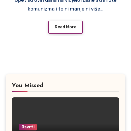
Opet su ovih dana na vidjelo izašle strahote
komunizma i to ni manje ni više…
Read More
You Missed
Osvrti