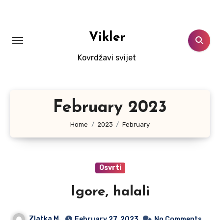
Skip
to
content
Vikler
Kovrdžavi svijet
February 2023
Home
2023
February
Osvrti
Igore, halali
Zlatka M.
February 27, 2023
No Comments